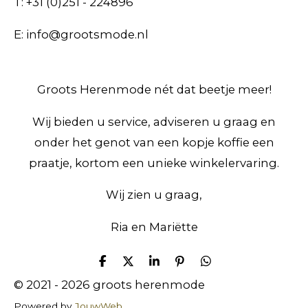
T: +31 (0)251 - 224896
E: info@grootsmode.nl
Groots Herenmode nét dat beetje meer!
Wij bieden u service, adviseren u graag en
onder het genot van een kopje koffie een
praatje, kortom een unieke winkelervaring.
Wij zien u graag,
Ria en Mariëtte
D
D
S
P
D
e
e
h
i
e
© 2021 - 2026 groots herenmode
l
e
a
n
l
e
l
r
n
e
Powered by
JouwWeb