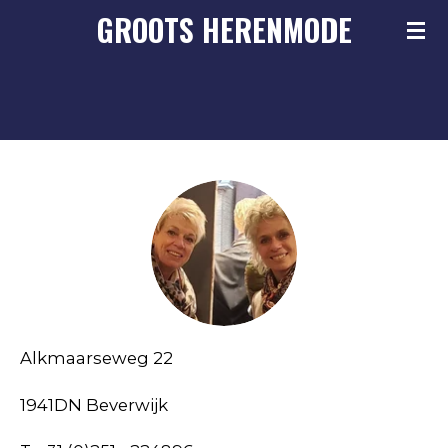
GROOTS
HERENMODE
Ga
direct
naar
de
hoofdinhoud
Alkmaarseweg 22
1941DN Beverwijk