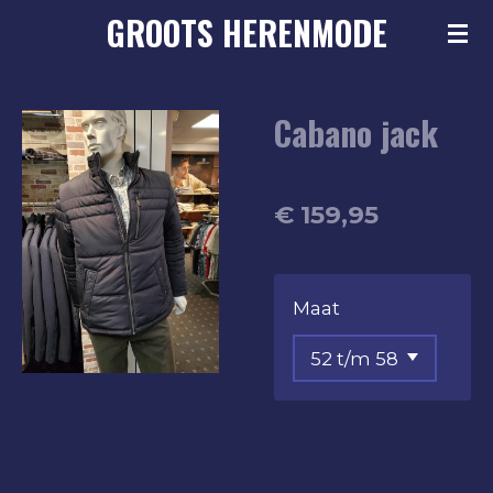
GROOTS
HERENMODE
Ga
direct
naar
Cabano jack
de
hoofdinhoud
€ 159,95
Maat