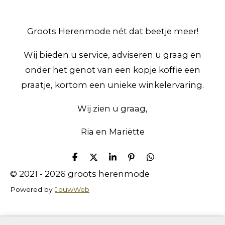
Groots Herenmode nét dat beetje meer!
Wij bieden u service, adviseren u graag en
onder het genot van een kopje koffie een
praatje, kortom een unieke winkelervaring.
Wij zien u graag,
Ria en Mariëtte
D
D
S
P
D
e
e
h
i
e
© 2021 - 2026 groots herenmode
l
e
a
n
l
e
l
r
n
e
Powered by
JouwWeb
n
e
e
n
n