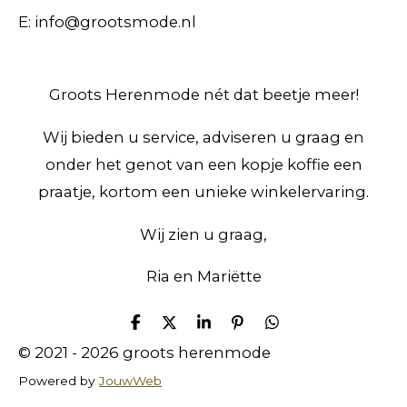
E: info@grootsmode.nl
Groots Herenmode nét dat beetje meer!
Wij bieden u service, adviseren u graag en
onder het genot van een kopje koffie een
praatje, kortom een unieke winkelervaring.
Wij zien u graag,
Ria en Mariëtte
D
D
S
P
D
e
e
h
i
e
© 2021 - 2026 groots herenmode
l
e
a
n
l
e
l
r
n
e
Powered by
JouwWeb
n
e
e
n
n