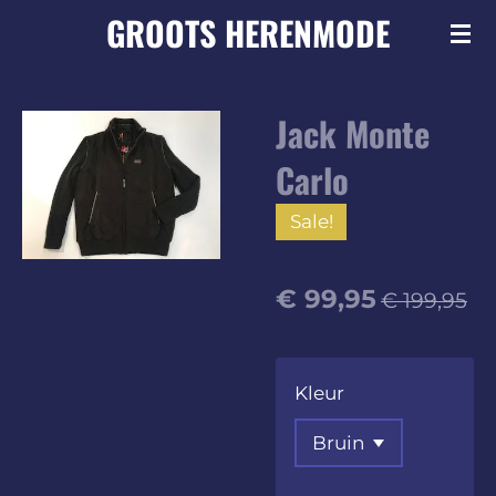
GROOTS
HERENMODE
Ga
direct
naar
Jack Monte
de
hoofdinhoud
Carlo
Sale!
€ 99,95
€ 199,95
Kleur