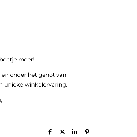
beetje meer!
g en onder het genot van
en unieke winkelervaring.
,
e
D
D
S
P