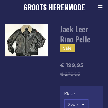
GROOTS
HERENMODE
Ga
direct
naar
Jack Leer
de
hoofdinhoud
Rino Pelle
Sale!
€ 199,95
€ 279,95
Kleur