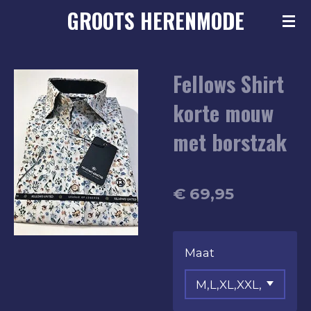
GROOTS
HERENMODE
Ga
direct
naar
Fellows Shirt
de
hoofdinhoud
korte mouw
met borstzak
€ 69,95
Maat