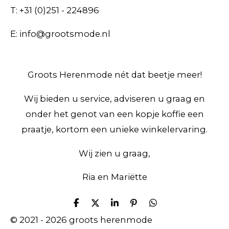
T: +31 (0)251 - 224896
E: info@grootsmode.nl
Groots Herenmode nét dat beetje meer!
Wij bieden u service, adviseren u graag en
onder het genot van een kopje koffie een
praatje, kortom een unieke winkelervaring.
Wij zien u graag,
Ria en Mariëtte
D
D
S
P
D
e
e
h
i
e
© 2021 - 2026 groots herenmode
l
e
a
n
l