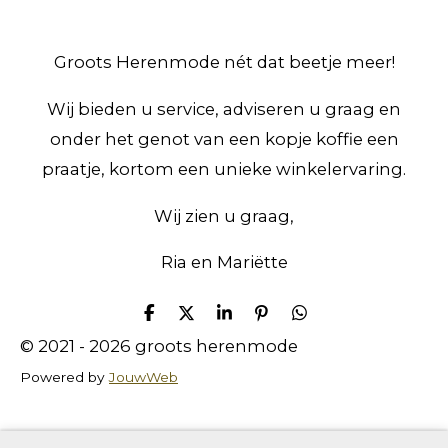
Groots Herenmode nét dat beetje meer!
Wij bieden u service, adviseren u graag en
onder het genot van een kopje koffie een
praatje, kortom een unieke winkelervaring.
Wij zien u graag,
Ria en Mariëtte
D
D
S
P
D
e
e
h
i
e
© 2021 - 2026 groots herenmode
l
e
a
n
l
e
l
r
n
e
Powered by
JouwWeb
n
e
e
n
n