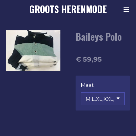
GROOTS
HERENMODE
Ga
direct
naar
Baileys Polo
de
hoofdinhoud
€ 59,95
Maat