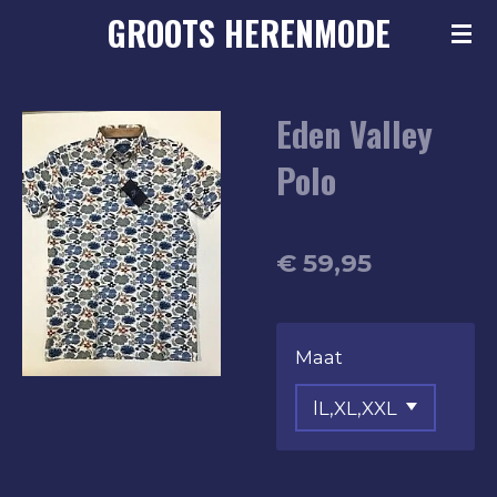
GROOTS
HERENMODE
Ga
direct
naar
Eden Valley
de
hoofdinhoud
Polo
€ 59,95
Maat