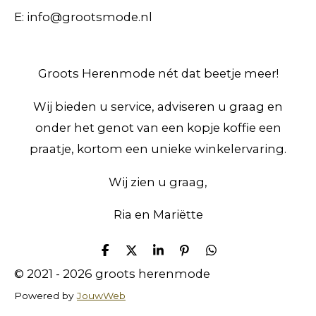
E: info@grootsmode.nl
Groots Herenmode nét dat beetje meer!
Wij bieden u service, adviseren u graag en
onder het genot van een kopje koffie een
praatje, kortom een unieke winkelervaring.
Wij zien u graag,
Ria en Mariëtte
D
D
S
P
D
e
e
h
i
e
© 2021 - 2026 groots herenmode
l
e
a
n
l
e
l
r
n
e
Powered by
JouwWeb
n
e
e
n
n