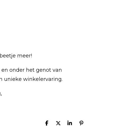
beetje meer!
g en onder het genot van
n unieke winkelervaring.
,
e
D
D
S
P