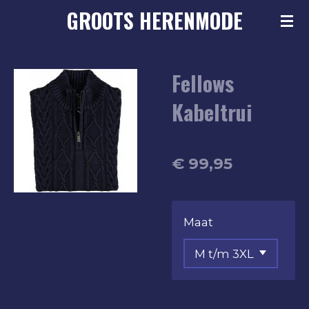
GROOTS
HERENMODE
Ga
direct
naar
Fellows
de
hoofdinhoud
Kabeltrui
€ 99,95
Maat