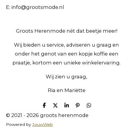
E: info@grootsmode.nl
Groots Herenmode nét dat beetje meer!
Wij bieden u service, adviseren u graag en
onder het genot van een kopje koffie een
praatje, kortom een unieke winkelervaring.
Wij zien u graag,
Ria en Mariëtte
D
D
S
P
D
e
e
h
i
e
© 2021 - 2026 groots herenmode
l
e
a
n
l
e
l
r
n
e
Powered by
JouwWeb
n
e
e
n
n