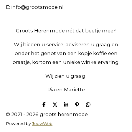
E: info@grootsmode.nl
Groots Herenmode nét dat beetje meer!
Wij bieden u service, adviseren u graag en
onder het genot van een kopje koffie een
praatje, kortom een unieke winkelervaring.
Wij zien u graag,
Ria en Mariëtte
D
D
S
P
D
e
e
h
i
e
© 2021 - 2026 groots herenmode
l
e
a
n
l
e
l
r
n
e
Powered by
JouwWeb
n
e
e
n
n