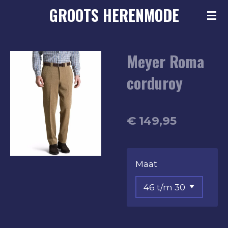
GROOTS
HERENMODE
Ga
direct
naar
Meyer Roma
de
hoofdinhoud
corduroy
€ 149,95
Maat