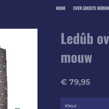
HOME
OVER GROOTS HEREN
Ledûb o
mouw
€ 79,95
Kleur