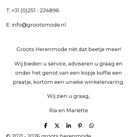
T: +31 (0)251 - 224896
E: info@grootsmode.nl
Groots Herenmode nét dat beetje meer!
Wij bieden u service, adviseren u graag en
onder het genot van een kopje koffie een
praatje, kortom een unieke winkelervaring.
Wij zien u graag,
Ria en Mariëtte
D
D
S
P
D
e
e
h
i
e
© 2021 - 2026 groots herenmode