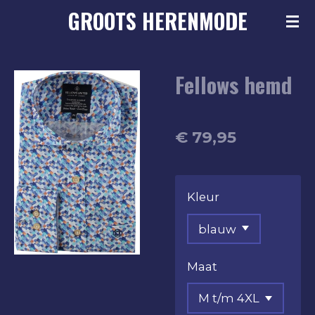
GROOTS
HERENMODE
Ga
direct
naar
Fellows hemd
de
hoofdinhoud
€ 79,95
Kleur
Maat