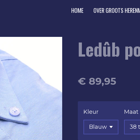
HOME
OVER GROOTS HEREN
Ledûb p
€ 89,95
Kleur
Maat