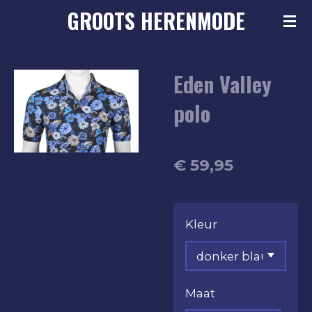
GROOTS
HERENMODE
Ga
direct
naar
Eden Valley
de
hoofdinhoud
polo
€ 59,95
Kleur
Maat