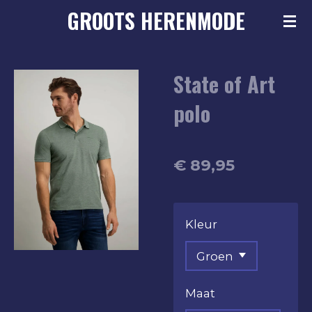
GROOTS
HERENMODE
Ga
direct
naar
State of Art
de
hoofdinhoud
polo
€ 89,95
Kleur
Maat