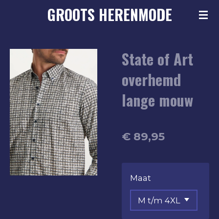
GROOTS
HERENMODE
Ga
direct
naar
State of Art
de
hoofdinhoud
overhemd
lange mouw
€ 89,95
Maat