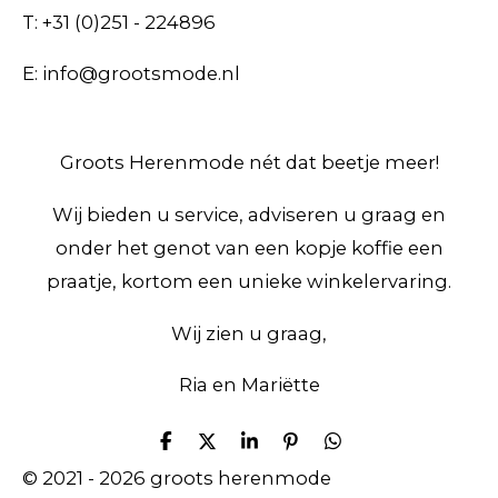
T: +31 (0)251 - 224896
E: info@grootsmode.nl
Groots Herenmode nét dat beetje meer!
Wij bieden u service, adviseren u graag en
onder het genot van een kopje koffie een
praatje, kortom een unieke winkelervaring.
Wij zien u graag,
Ria en Mariëtte
D
D
S
P
D
e
e
h
i
e
© 2021 - 2026 groots herenmode
l
e
a
n
l