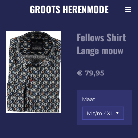
GROOTS
HERENMODE
Ga
direct
naar
Fellows Shirt
de
hoofdinhoud
Lange mouw
€ 79,95
Maat