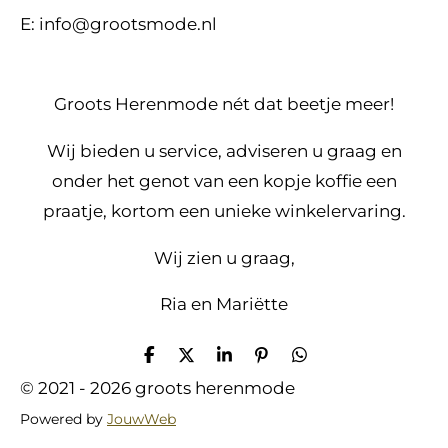
E: info@grootsmode.nl
Groots Herenmode nét dat beetje meer!
Wij bieden u service, adviseren u graag en
onder het genot van een kopje koffie een
praatje, kortom een unieke winkelervaring.
Wij zien u graag,
Ria en Mariëtte
D
D
S
P
D
e
e
h
i
e
© 2021 - 2026 groots herenmode
l
e
a
n
l
e
l
r
n
e
Powered by
JouwWeb
n
e
e
n
n